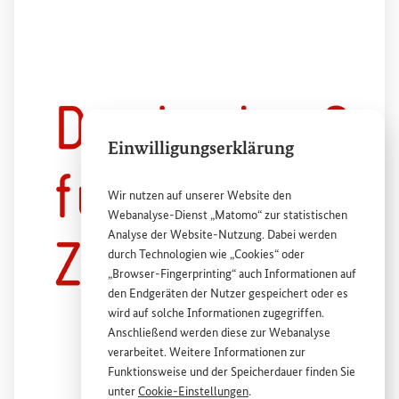
Einwilligungserklärung
Wir nutzen auf unserer
Website
den
Deutsche Gesellschaft für internationale Zusammenarbeit (
Externer Link
GIZ
)
GmbH
Webanalyse-Dienst „Matomo“ zur statistischen
Analyse der
Website
-Nutzung. Dabei werden
durch Technologien wie „
Cookies
“ oder
„
Browser
-
Fingerprinting
“ auch Informationen auf
den Endgeräten der Nutzer gespeichert oder es
wird auf solche Informationen zugegriffen.
Anschließend werden diese zur Webanalyse
verarbeitet. Weitere Informationen zur
Funktionsweise und der Speicherdauer finden Sie
unter
Cookie
-Einstellungen
.