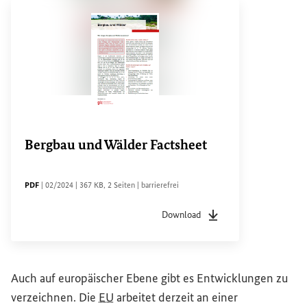
Bergbau und Wälder
Factsheet
DATEITYP
Sachstandsdatum
Dateigröße
Seiten
Zugänglichkeit
PDF
|
02/2024
|
367 KB
,
2 Seiten
|
barrierefrei
Download
Dateityp
pdf
Sachstandsdatum
02/20
Auch auf europäischer Ebene gibt es Entwicklungen zu
verzeichnen. Die
EU
arbeitet derzeit an einer