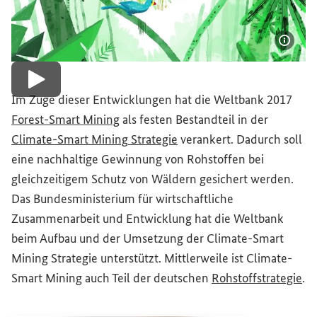
Bildi
Video abspielen
Im Zuge dieser Entwicklungen hat die Weltbank 2017
(Externer Link)
Forest-Smart
Mining
als festen Bestandteil in der
(Externer Link)
Climate
-Smart
Mining
Strategie
verankert. Dadurch soll
eine nachhaltige Gewinnung von Rohstoffen bei
gleichzeitigem Schutz von Wäldern gesichert werden.
Das Bundesministerium für wirtschaftliche
Zusammenarbeit und Entwicklung hat die Weltbank
beim Aufbau und der Umsetzung der
Climate
-Smart
Mining
Strategie unterstützt. Mittlerweile ist
Climate
-
(Ex
Smart
Mining
auch Teil der deutschen
Rohstoffstrategie
.