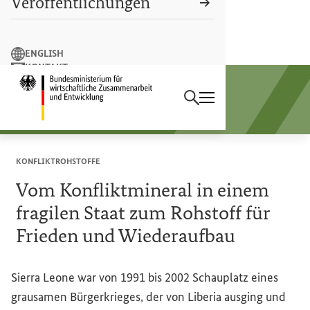
Veröffentlichungen
Suchbegriff
ENGLISH
KONTAKT
Suchen
LEICHTE SPRACHE
Startseite des Bundesminist
Sektorprogramm
Rohstoffe und Entwicklung
KONFLIKTROHSTOFFE
Vom Konfliktmineral in einem
fragilen Staat zum Rohstoff für
Frieden und Wiederaufbau
Sierra Leone war von 1991 bis 2002 Schauplatz eines
grausamen Bürgerkrieges, der von Liberia ausging und