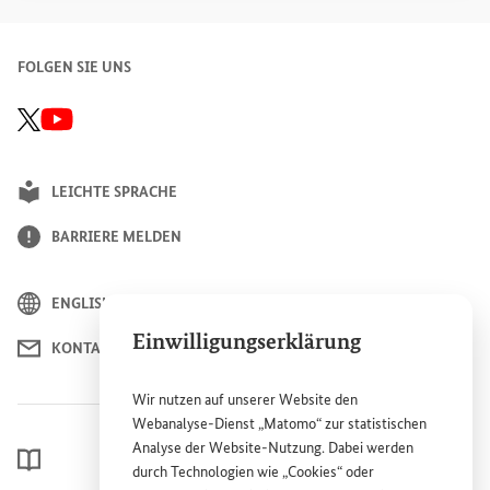
FOLGEN SIE UNS
GIZ X/Twitter-Seite, Link öffnet sich in einem neuen Fenster
BMZ Youtube-Kanal, Link öffnet sich in einem neuen Fenster
LEICHTE SPRACHE
BARRIERE MELDEN
ENGLISH
Einwilligungserklärung
KONTAKT
Wir nutzen auf unserer
Website
den
Webanalyse-Dienst „Matomo“ zur statistischen
Analyse der
Website
-Nutzung. Dabei werden
LEXIKON
durch Technologien wie „
Cookies
“ oder