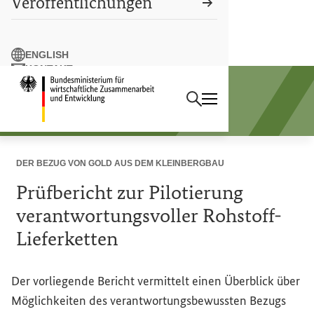
Veröffentlichungen
Suchbegriff
ENGLISH
KONTAKT
Suchen
LEICHTE SPRACHE
Startseite des Bundesminist
Sektorprogramm
Rohstoffe und Entwicklung
DER BEZUG VON GOLD AUS DEM KLEINBERGBAU
Prüfbericht zur Pilotierung
verantwortungsvoller Rohstoff-
Lieferketten
Der vorliegende Bericht vermittelt einen Überblick über
Möglichkeiten des verantwortungsbewussten Bezugs