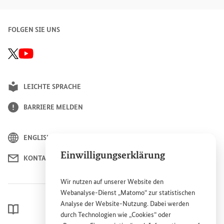
FOLGEN SIE UNS
GIZ X/Twitter-Seite, Link öffnet sich in einem neuen Fenster
BMZ Youtube-Kanal, Link öffnet sich in einem neuen Fenster
LEICHTE SPRACHE
BARRIERE MELDEN
ENGLISH
Einwilligungserklärung
KONTAKT
Wir nutzen auf unserer
Website
den
Webanalyse-Dienst „Matomo“ zur statistischen
Analyse der
Website
-Nutzung. Dabei werden
LEXIKON
durch Technologien wie „
Cookies
“ oder