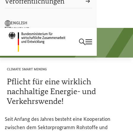
Veröffentlichungen
Suchbegriff
ENGLISH
KONTAKT
Suchen
LEICHTE SPRACHE
Startseite des Bundesminist
Sektorprogramm
Rohstoffe und Entwicklung
CLIMATE
SMART
MINING
Pflicht für eine wirklich
nachhaltige Energie- und
Verkehrswende!
Seit Anfang des Jahres besteht eine Kooperation
zwischen dem Sektorprogramm Rohstoffe und