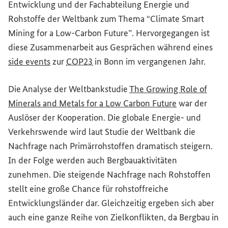
Entwicklung und der Fachabteilung Energie und
Rohstoffe der Weltbank zum Thema
“Climate Smart
Mining for a Low-Carbon Future”
. Hervorgegangen ist
diese Zusammenarbeit aus Gesprächen während eines
(Externer Link)
side events
zur
COP23
in Bonn im vergangenen Jahr.
Die Analyse der Weltbankstudie
The Growing Role of
(Externer Lin
Minerals
and
Metals
for
a Low Carbon Future
war der
Auslöser der Kooperation. Die globale Energie- und
Verkehrswende wird laut Studie der Weltbank die
Nachfrage nach Primärrohstoffen dramatisch steigern.
In der Folge werden auch Bergbauaktivitäten
zunehmen. Die steigende Nachfrage nach Rohstoffen
stellt eine große Chance für rohstoffreiche
Entwicklungsländer dar. Gleichzeitig ergeben sich aber
auch eine ganze Reihe von Zielkonflikten, da Bergbau in