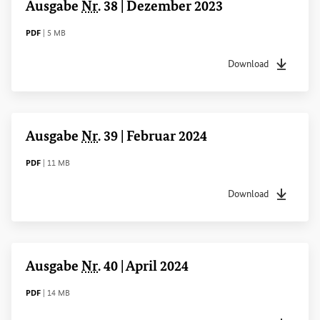
Ausgabe
Nr
. 38 | Dezember 2023
DATEITYP
Dateigröße
PDF
|
5 MB
Download
Dateityp
pdf
Dateigrö
Ausgabe
Nr
. 39 | Februar 2024
DATEITYP
Dateigröße
PDF
|
11 MB
Download
Dateityp
pdf
Dateigrö
Ausgabe
Nr
. 40 | April 2024
DATEITYP
Dateigröße
PDF
|
14 MB