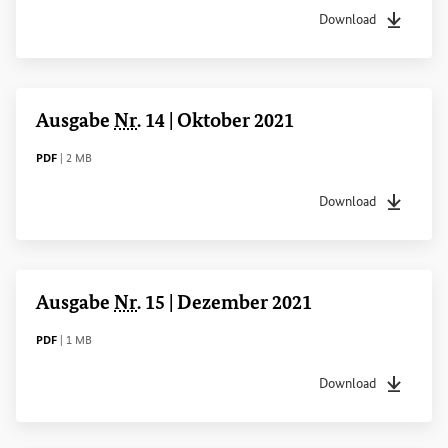
Download
Dateityp
pdf
Dateigrö
Ausgabe
Nr
. 14 | Oktober 2021
DATEITYP
Dateigröße
PDF
|
2 MB
Download
Dateityp
pdf
Dateigrö
Ausgabe
Nr
. 15 | Dezember 2021
DATEITYP
Dateigröße
PDF
|
1 MB
Download
Dateityp
pdf
Dateigrö