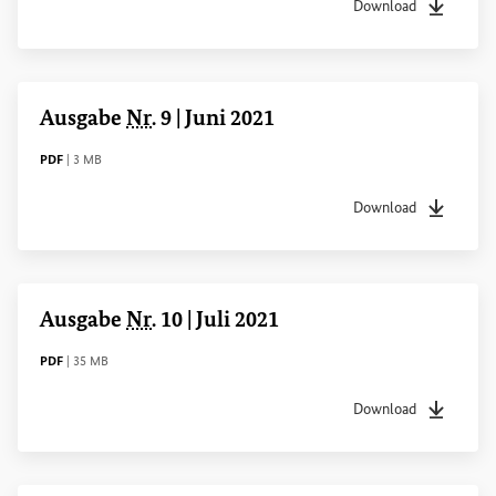
Download
Dateityp
pdf
Dateigrö
Ausgabe
Nr
. 9 | Juni 2021
DATEITYP
Dateigröße
PDF
|
3 MB
Download
Dateityp
pdf
Dateigrö
Ausgabe
Nr
. 10 | Juli 2021
DATEITYP
Dateigröße
PDF
|
35 MB
Download
Dateityp
pdf
Dateigrö