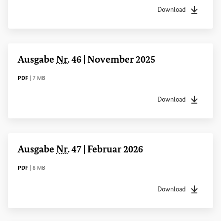
Download
Dateityp
pdf
Dateigrö
Ausgabe
Nr
. 46 | November 2025
DATEITYP
Dateigröße
PDF
|
7 MB
Download
Dateityp
pdf
Dateigrö
Ausgabe
Nr
. 47 | Februar 2026
DATEITYP
Dateigröße
PDF
|
8 MB
Download
Dateityp
pdf
Dateigrö