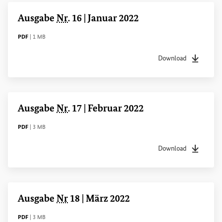
Ausgabe
Nr
. 16 | Januar 2022
DATEITYP
Dateigröße
PDF
|
1 MB
Download
Dateityp
pdf
Dateigrö
Ausgabe
Nr
. 17 | Februar 2022
DATEITYP
Dateigröße
PDF
|
3 MB
Download
Dateityp
pdf
Dateigrö
Ausgabe
Nr
18 | März 2022
DATEITYP
Dateigröße
PDF
|
3 MB