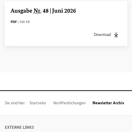
Ausgabe
Nr
. 48 | Juni 2026
DATEITYP
Dateigröße
PDF
|
368 KB
Download
Dateityp
pdf
Dateigrö
Sie sind hier:
Startseite
Veröffentlichungen
Newsletter Archiv
EXTERNE LINKS