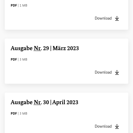
DATEITYP
Dateigröße
PDF
|
1 MB
Download
Dateityp
pdf
Dateigrö
Ausgabe
Nr
. 29 | März 2023
DATEITYP
Dateigröße
PDF
|
3 MB
Download
Dateityp
pdf
Dateigrö
Ausgabe
Nr
. 30 | April 2023
DATEITYP
Dateigröße
PDF
|
3 MB
Download
Dateityp
pdf
Dateigrö