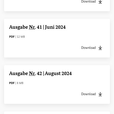
Download
Dateityp
pdf
Dateigrö
Ausgabe
Nr
. 41 | Juni 2024
DATEITYP
Dateigröße
PDF
|
12 MB
Download
Dateityp
pdf
Dateigrö
Ausgabe
Nr
. 42 | August 2024
DATEITYP
Dateigröße
PDF
|
8 MB
Download
Dateityp
pdf
Dateigrö