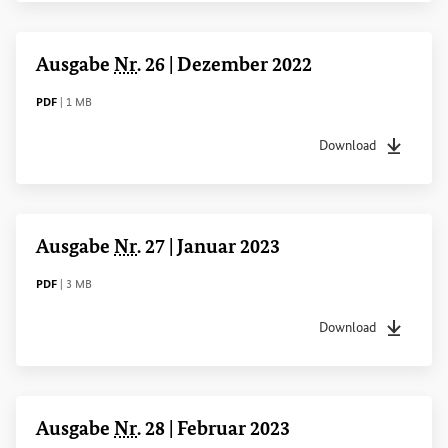
Ausgabe
Nr
. 26 | Dezember 2022
DATEITYP
Dateigröße
PDF
|
1 MB
Download
Dateityp
pdf
Dateigrö
Ausgabe
Nr
. 27 | Januar 2023
DATEITYP
Dateigröße
PDF
|
3 MB
Download
Dateityp
pdf
Dateigrö
Ausgabe
Nr
. 28 | Februar 2023