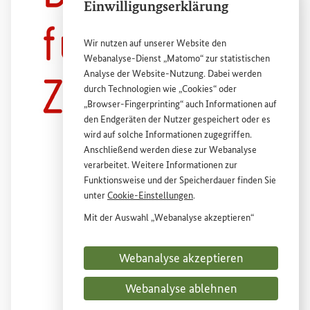
Einwilligungserklärung
Wir nutzen auf unserer
Website
den
Deutsche Gesellschaft für internationale Zusammenarbeit (
Externer Link
GIZ
)
GmbH
Webanalyse-Dienst „Matomo“ zur statistischen
Analyse der
Website
-Nutzung. Dabei werden
durch Technologien wie „
Cookies
“ oder
„
Browser
-
Fingerprinting
“ auch Informationen auf
den Endgeräten der Nutzer gespeichert oder es
wird auf solche Informationen zugegriffen.
Anschließend werden diese zur Webanalyse
verarbeitet. Weitere Informationen zur
Funktionsweise und der Speicherdauer finden Sie
unter
Cookie
-Einstellungen
.
Mit der Auswahl „Webanalyse akzeptieren“
stimmen Sie der Nutzung des Webanalyse-
Dienstes „Matomo“ auf der
Website
des
Webanalyse akzeptieren
Bundesministeriums für wirtschaftliche
Entwicklung und Zusammenarbeit (
BMZ
) zu.
Webanalyse ablehnen
Diese Einwilligung ist freiwillig, für die Nutzung
der
Website
des
BMZ
nicht erforderlich und kann