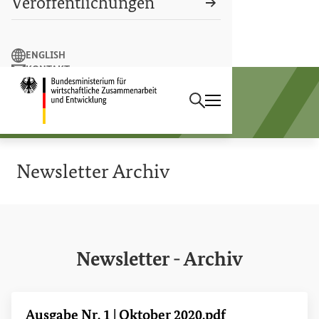
Veröffentlichungen
Suchbegriff
ENGLISH
KONTAKT
Suchen
LEICHTE SPRACHE
Startseite des Bundesminist
Sektorprogramm
Rohstoffe und Entwicklung
Newsletter
Archiv
Newsletter
- Archiv
Ausgabe
Nr
. 1 | Oktober 2020.pdf