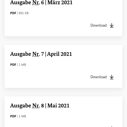
Ausgabe
Nr
. 6 | März 2021
DATEITYP
Dateigröße
PDF
|
891 KB
Download
Dateityp
pdf
Dateigrö
Ausgabe
Nr
. 7 | April 2021
DATEITYP
Dateigröße
PDF
|
1 MB
Download
Dateityp
pdf
Dateigrö
Ausgabe
Nr
. 8 | Mai 2021
DATEITYP
Dateigröße
PDF
|
1 MB