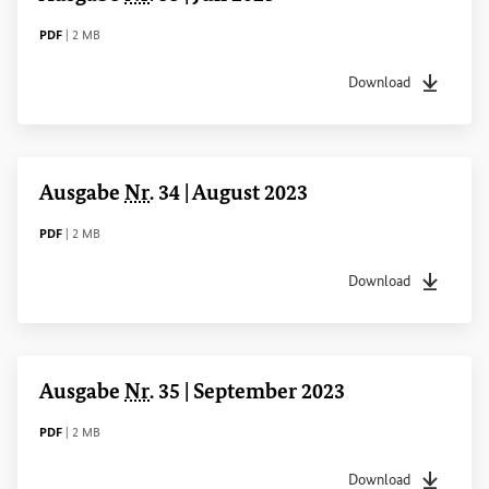
DATEITYP
Dateigröße
PDF
|
2 MB
Download
Dateityp
pdf
Dateigrö
Ausgabe
Nr
. 34 | August 2023
DATEITYP
Dateigröße
PDF
|
2 MB
Download
Dateityp
pdf
Dateigrö
Ausgabe
Nr
. 35 | September 2023
DATEITYP
Dateigröße
PDF
|
2 MB
Download