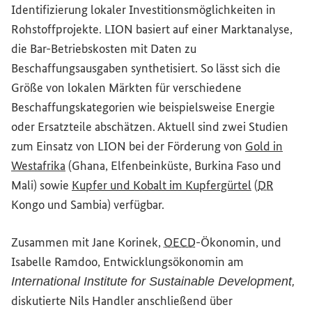
Identifizierung lokaler Investitionsmöglichkeiten in
Rohstoffprojekte. LION basiert auf einer Marktanalyse,
die Bar-Betriebskosten mit Daten zu
Beschaffungsausgaben synthetisiert. So lässt sich die
Größe von lokalen Märkten für verschiedene
Beschaffungskategorien wie beispielsweise Energie
oder Ersatzteile abschätzen. Aktuell sind zwei Studien
zum Einsatz von LION bei der Förderung von
Gold in
(Externer Link)
Westafrika
(Ghana, Elfenbeinküste, Burkina Faso und
(Externer Li
Mali) sowie
Kupfer und Kobalt im Kupfergürtel
(
DR
Kongo und Sambia) verfügbar.
Zusammen mit Jane Korinek,
OECD
-Ökonomin, und
Isabelle Ramdoo, Entwicklungsökonomin am
International Institute for Sustainable Development
,
diskutierte Nils Handler anschließend über