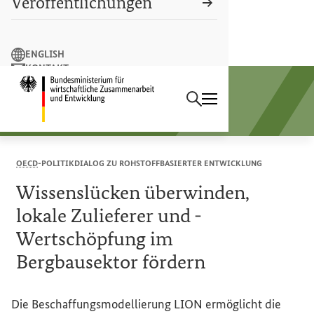
Veröffentlichungen
Suchbegriff
ENGLISH
KONTAKT
Suchen
LEICHTE SPRACHE
Startseite des Bundesminist
Sektorprogramm
Rohstoffe und Entwicklung
OECD
-POLITIKDIALOG ZU ROHSTOFFBASIERTER ENTWICKLUNG
Wissenslücken überwinden,
lokale Zulieferer und -
Wertschöpfung im
Bergbausektor fördern
Die Beschaffungsmodellierung LION ermöglicht die