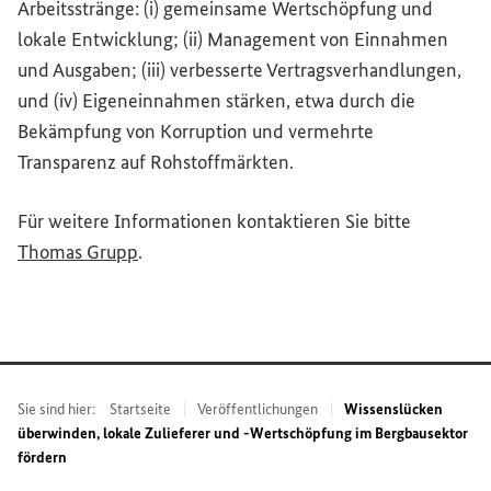
Arbeitsstränge: (i) gemeinsame Wertschöpfung und
lokale Entwicklung; (ii) Management von Einnahmen
und Ausgaben; (iii) verbesserte Vertragsverhandlungen,
und (iv) Eigeneinnahmen stärken, etwa durch die
Bekämpfung von Korruption und vermehrte
Transparenz auf Rohstoffmärkten.
Für weitere Informationen kontaktieren Sie bitte
(Externer Link)
Thomas Grupp
.
Sie sind hier:
Startseite
Veröffentlichungen
Wissenslücken
überwinden, lokale Zulieferer und -Wertschöpfung im Bergbausektor
fördern